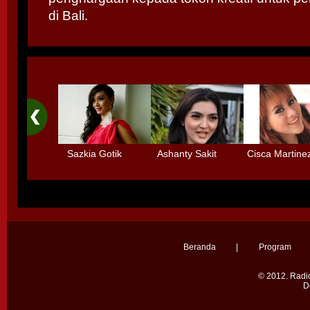
di Bali.
Sazkia Gotik
Ashanty Sakit
Cisca Martine
Menolak Main
Radang Selaput
dengan 3 Deti
Sinetron
Otak karena
Tidak mau mai
Terlalu Sibuk
- main
Beranda
|
Program
© 2012.
Radio
D