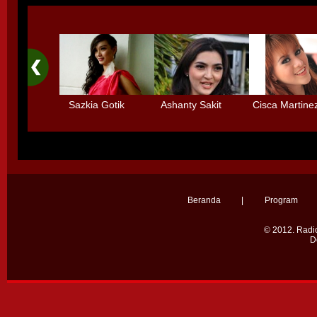
Sazkia Gotik
Ashanty Sakit
Cisca Martine
Menolak Main
Radang Selaput
dengan 3 Deti
Sinetron
Otak karena
Tidak mau mai
Terlalu Sibuk
- main
Beranda
|
Program
© 2012.
Radio
D