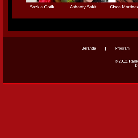
Sazkia Gotik
Ashanty Sakit
Cisca Martine
Menolak Main
Radang Selaput
dengan 3 Deti
Sinetron
Otak karena
Tidak mau mai
Terlalu Sibuk
- main
Beranda
|
Program
© 2012.
Radio
D