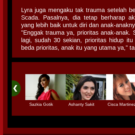
Lyra juga mengaku tak trauma setelah be
Scada. Pasalnya, dia tetap berharap a
yang lebih baik untuk diri dan anak-anakny
"Enggak trauma ya, prioritas anak-anak
lagi, sudah 30 sekian, prioritas hidup i
beda prioritas, anak itu yang utama ya," t
Sazkia Gotik
Ashanty Sakit
Cisca Martine
Menolak Main
Radang Selaput
dengan 3 Deti
Sinetron
Otak karena
Tidak mau mai
Terlalu Sibuk
- main