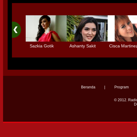
Sazkia Gotik
Ashanty Sakit
Cisca Martine
Menolak Main
Radang Selaput
dengan 3 Deti
Sinetron
Otak karena
Tidak mau mai
Terlalu Sibuk
- main
Beranda
|
Program
© 2012.
Radio
D