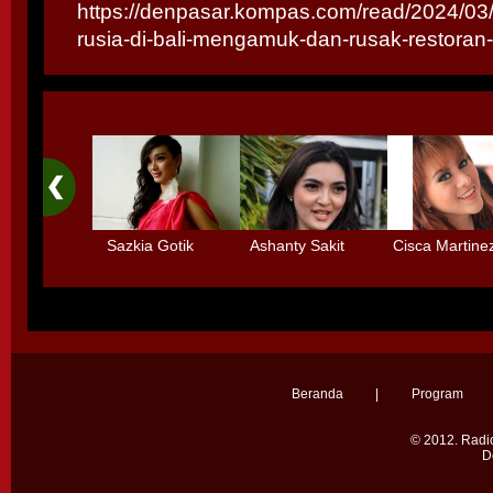
https://denpasar.kompas.com/read/2024/0
rusia-di-bali-mengamuk-dan-rusak-restoran
Sazkia Gotik
Ashanty Sakit
Cisca Martine
Menolak Main
Radang Selaput
dengan 3 Deti
Sinetron
Otak karena
Tidak mau mai
Terlalu Sibuk
- main
Beranda
|
Program
© 2012.
Radio
D