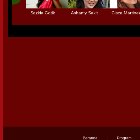
Sazkia Gotik
Ashanty Sakit
Cisca Martine
Menolak Main
Radang Selaput
dengan 3 Deti
Sinetron
Otak karena
Tidak mau mai
Terlalu Sibuk
- main
Beranda
|
Program