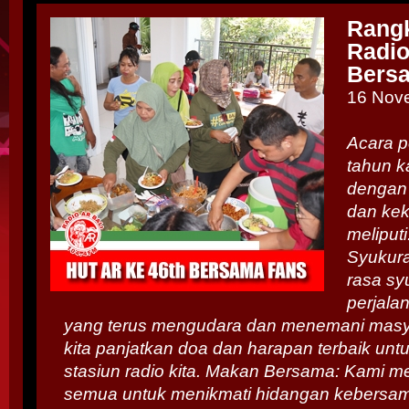
Rang
Radio
Bers
16 Nov
Acara p
tahun ka
dengan
dan kek
meliput
Syukura
rasa sy
perjala
yang terus mengudara dan menemani masyar
kita panjatkan doa dan harapan terbaik un
stasiun radio kita. Makan Bersama: Kami 
semua untuk menikmati hidangan kebersa