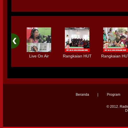
Live On Air
Rangkaian HUT
Rangkaian HU
Bersama HIMM
Radio AR Ke-
Radio AR Ke-
Debut Album -
46th Bersama
46th Bersam
Selamanya"
Fans
Fans
Beranda
|
Program
© 2012.
Radio
D