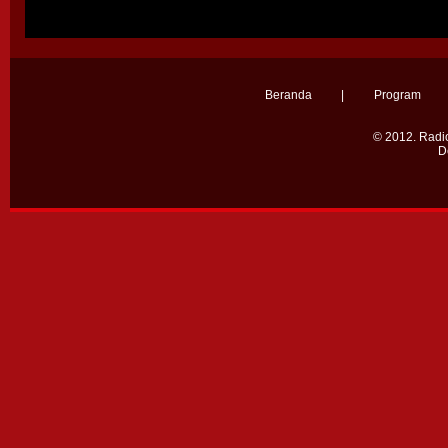
Selamanya"
Fans
Fans
Beranda
|
Program
© 2012.
Radio
D