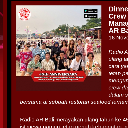
Dinn
Crew
Mana
AR Ba
16 Nov
Radio A
ulang t
cara ya
tetap p
mengum
crew d
dalam s
bersama di sebuah restoran seafood ternama
Radio AR Bali merayakan ulang tahun ke-4
istimewa namun tetap penuh kehangatan,