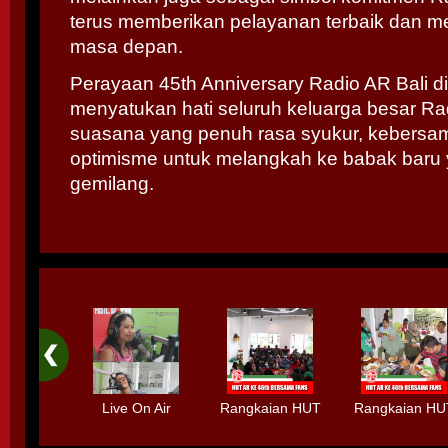
terus memberikan pelayanan terbaik dan men
masa depan.
Perayaan 45th Anniversary Radio AR Bali di
menyatukan hati seluruh keluarga besar Ra
suasana yang penuh rasa syukur, kebersa
optimisme untuk melangkah ke babak baru 
gemilang.
Live On Air
Rangkaian HUT
Rangkaian HU
Bersama HIMM
Radio AR Ke-
Radio AR Ke-
Debut Album -
46th Bersama
46th Bersam