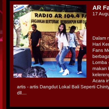
AR Fa
17 Augu
Dalam 
Hari Ke
Fans M
berbaga
Lomba -
makan k
kelereng,
Acara in
artis - artis Dangdut Lokal Bali Seperti Chin
dll....