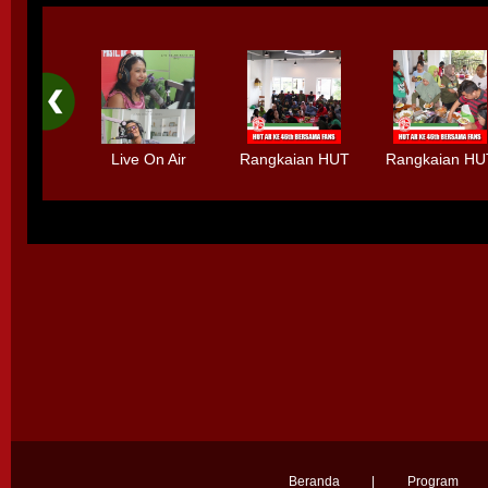
Live On Air
Rangkaian HUT
Rangkaian HU
Bersama HIMM
Radio AR Ke-
Radio AR Ke-
Debut Album -
46th Bersama
46th Bersam
Selamanya"
Fans
Fans
Beranda
|
Program