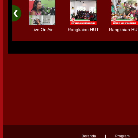
Live On Air
Rangkaian HUT
Rangkaian HU
Bersama HIMM
Radio AR Ke-
Radio AR Ke-
Debut Album -
46th Bersama
46th Bersam
Selamanya"
Fans
Fans
Beranda
|
Program