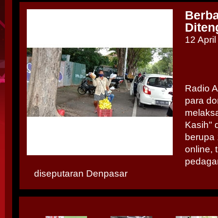
Berba
Diten
12 Apri
Radio A
para don
melaks
Kasih" 
berupa 
online, 
pedagan
diseputaran Denpasar