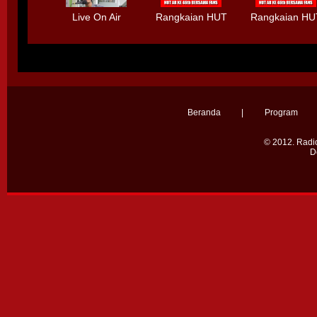
Live On Air
Rangkaian HUT
Rangkaian HU
Bersama HIMM
Radio AR Ke-
Radio AR Ke-
Debut Album -
46th Bersama
46th Bersam
Selamanya"
Fans
Fans
Beranda
|
Program
© 2012.
Radio
D