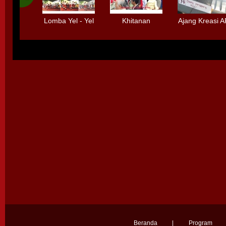
Lomba Yel - Yel
Khitanan
Ajang Kreasi 
Bolpen
Massal
Standard
Beranda
|
Program