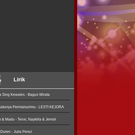
Lirik
a Sing Kewales - Bagus Wirata
Satunya Permaisurimu - LESTI KEJORA
& Madu - Tenxi, Naykilla & Jemsii
Duren - Julia Perez