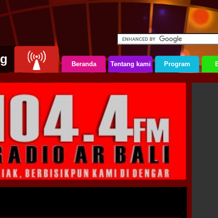
ng
Beranda
Tentang kami
Program
B