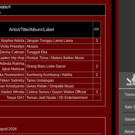
NGDUT
6
Artist/Title/Album/Label
PP
t Nophie Adella
Jangan Tunggu Lama Lama
3
 Vicky Prasetyo
Aksara
Denny Caknan
Tunggal Eka
Kapten Hip Hop
Produk Timur / Mabes Balker Music
, Adinda Rahma,
Orang Baru Lebe Gacor
2
Iqbal Mahesa
ika Nuswantoro
Kumbang Kumbang / Adella
2
Niken Salindry
Tamu Undangan
wan Krisdiyanto
Gelas Retak / Simpatik Music
t Nadeo Winata
Cidera Serius / Guyon Waton Official
3
Tresn
Tasya DA7
Teman Jadi Nyata / 3D Entertainment
Satu 
Garam 
August 2026
Belah 