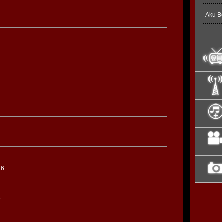
Aku B
26
6