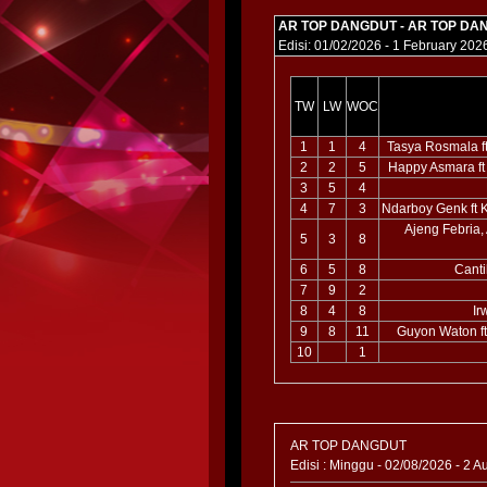
AR TOP DANGDUT - AR TOP DA
Edisi: 01/02/2026 - 1 February 202
TW
LW
WOC
1
1
4
Tasya Rosmala f
2
2
5
Happy Asmara ft
3
5
4
4
7
3
Ndarboy Genk ft 
Ajeng Febria
5
3
8
6
5
8
Cant
7
9
2
8
4
8
Ir
9
8
11
Guyon Waton f
10
1
AR TOP DANGDUT
Edisi : Minggu - 02/08/2026 - 2 