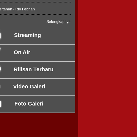
ertahan - Rio Febrian
Selengkapnya
Streaming
On Air
Rilisan Terbaru
Video Galeri
Foto Galeri