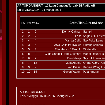
AR TOP DANGDUT - 10 Lagu Dangdut Terbaik Di Radio AR
Edisi: 31/03/2024 - 31 March 2024
Artist/Title/Album/Label
TW
LW
WOC
1
1
5
Denny Caknan
Gampil
2
2
7
Lesti
Angin / 3D Enter
3
4
4
Manda Cello
Gak Pake Lama
4
3
6
Arya Galih ft Okvalica
Lintang Asmoro
5
5
8
Trio Macan ft Fendik
Cinderella
6
8
2
Gilga Sahid ft Happy Asmara
Manot / Muara Bi
7
6
9
Duo Manja
Sayunk I Love Y
8
7
12
Mala Agatha
Andap Asor / Pel
9
9
9
Yan Diasa
Rabine Wong Liyo
10
10
15
Guyon Waton
Pelanggaran
AR TOP DANGDUT
Edisi : Minggu - 02/08/2026 - 2 August 2026