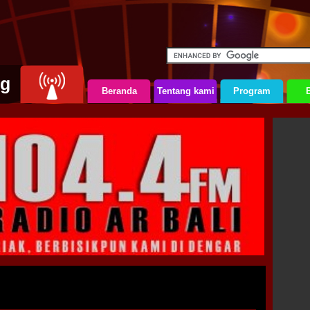
ng
Beranda
Tentang kami
Program
B