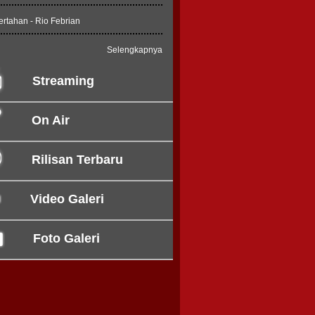
ertahan - Rio Febrian
Selengkapnya
Streaming
On Air
Rilisan Terbaru
Video Galeri
Foto Galeri