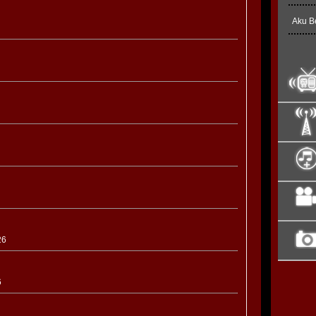
Aku B
26
6