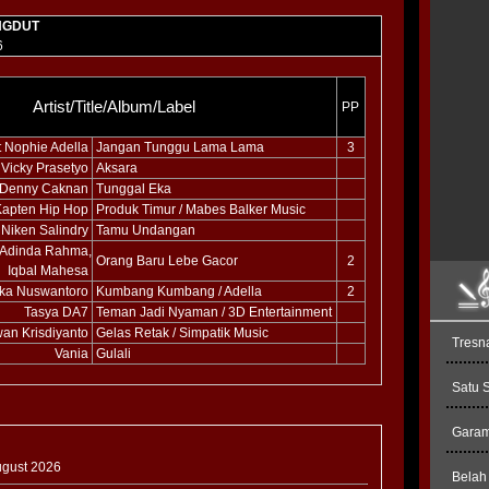
NGDUT
6
Artist/Title/Album/Label
PP
t Nophie Adella
Jangan Tunggu Lama Lama
3
 Vicky Prasetyo
Aksara
Denny Caknan
Tunggal Eka
Kapten Hip Hop
Produk Timur / Mabes Balker Music
Niken Salindry
Tamu Undangan
, Adinda Rahma,
Orang Baru Lebe Gacor
2
Iqbal Mahesa
ika Nuswantoro
Kumbang Kumbang / Adella
2
Tasya DA7
Teman Jadi Nyaman / 3D Entertainment
wan Krisdiyanto
Gelas Retak / Simpatik Music
Tresn
Vania
Gulali
Satu 
Garam 
August 2026
Belah 