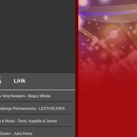
Lirik
a Sing Kewales - Bagus Wirata
Satunya Permaisurimu - LESTI KEJORA
& Madu - Tenxi, Naykilla & Jemsii
Duren - Julia Perez