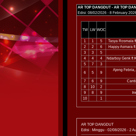
AR TOP DANGDUT - AR TOP DA
Edisi: 08/02/2026 - 8 February 202
TW
LW
WOC
1
1
5
Tasya Rosmala f
2
2
6
Happy Asmara ft
3
3
5
4
4
4
Ndarboy Genk ft 
5
7
3
Ajeng Febria
6
5
9
7
6
9
Cant
8
10
2
9
8
9
Ir
10
1
AR TOP DANGDUT
Edisi : Minggu - 02/08/2026 - 2 