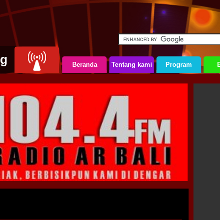
ng
Beranda
Tentang kami
Program
B