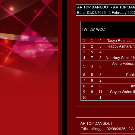
AR TOP DANGDUT - AR TOP DA
Edisi: 01/02/2026 - 1 February 202
TW
LW
WOC
1
1
4
Tasya Rosmala f
2
2
5
Happy Asmara ft
3
5
4
4
7
3
Ndarboy Genk ft 
Ajeng Febria
5
3
8
6
5
8
Cant
7
9
2
8
4
8
Ir
9
8
11
Guyon Waton f
10
1
AR TOP DANGDUT
Edisi : Minggu - 02/08/2026 - 2 