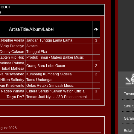
NGDUT
6
Artist/Title/Album/Label
PP
t Nophie Adella
Jangan Tunggu Lama Lama
3
 Vicky Prasetyo
Aksara
Denny Caknan
Tunggal Eka
Kapten Hip Hop
Produk Timur / Mabes Balker Music
, Adinda Rahma,
Orang Baru Lebe Gacor
2
Iqbal Mahesa
ika Nuswantoro
Kumbang Kumbang / Adella
2
Niken Salindry
Tamu Undangan
wan Krisdiyanto
Gelas Retak / Simpatik Music
t Nadeo Winata
Cidera Serius / Guyon Waton Official
3
Tresn
Tasya DA7
Teman Jadi Nyata / 3D Entertainment
Satu 
Garam 
August 2026
Belah 