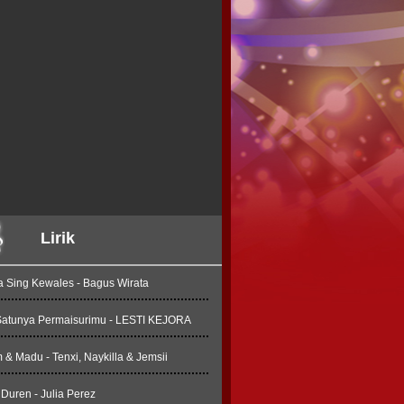
Lirik
a Sing Kewales - Bagus Wirata
Satunya Permaisurimu - LESTI KEJORA
& Madu - Tenxi, Naykilla & Jemsii
Duren - Julia Perez