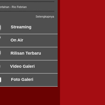
ertahan - Rio Febrian
Selengkapnya
Streaming
On Air
Rilisan Terbaru
Video Galeri
Foto Galeri