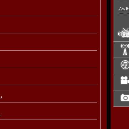
Aku B
26
6