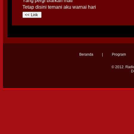
Yang pergi biarkan mati
Tetap disini temani aku warnai hari
Beranda
|
Program
© 2012.
Radio
D